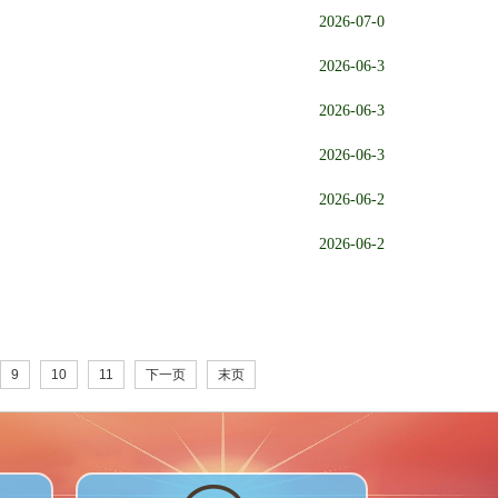
2026-07-01
2026-06-30
2026-06-30
2026-06-30
2026-06-29
2026-06-29
9
10
11
下一页
末页