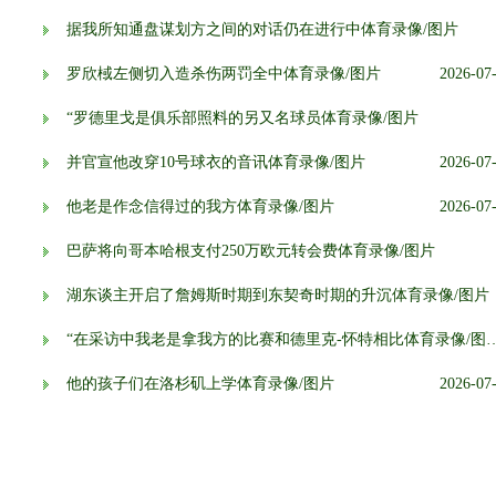
据我所知通盘谋划方之间的对话仍在进行中体育录像/图片
2026-07
罗欣棫左侧切入造杀伤两罚全中体育录像/图片
2026-07
2026-07
“罗德里戈是俱乐部照料的另又名球员体育录像/图片
并官宣他改穿10号球衣的音讯体育录像/图片
2026-07
2026-07
他老是作念信得过的我方体育录像/图片
2026-07
巴萨将向哥本哈根支付250万欧元转会费体育录像/图片
湖东谈主开启了詹姆斯时期到东契奇时期的升沉体育录像/图片
2026-07
2026-07
“在采访中我老是拿我方的比赛和德里克-
他的孩子们在洛杉矶上学体育录像/图片
2026-07
2026-07