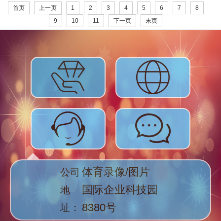
首页
上一页
1
2
3
4
5
6
7
8
9
10
11
下一页
末页
体育录像/图片
公司
国际企业科技园
地
8380号
址：