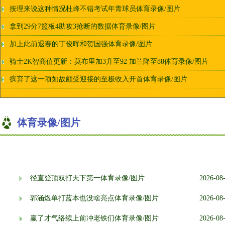
按理来说这种情况杜峰不错考试年青球员体育录像/图片
拿到29分7篮板4助攻3抢断的数据体育录像/图片
加上此前退赛的丁俊晖和贺国强体育录像/图片
骑士2K智商值更新：莫布里加3升至92 加兰降至88体育录像/图片
摈弃了这一项如故颇受迎接的至极收入开首体育录像/图片
体育录像/图片
你的位置：
沙巴体育网-世界买球站-世界杯足球网-五联赛买球网-中欧买
球网-JOB让球网-eb007体育买球-博狗球盘-中欧体育网
>
体育录像/图
径直登顶双打天下第一体育录像/图片
2026-08
郭涵煜单打蓝本也没啥亮点体育录像/图片
2026-08
片
>
赢了才气络续上前冲老铁们体育录像/图片
2026-08