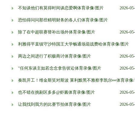
不知谈他们有莫得时间谈恋爱啊体育录像/图片
2026-05
2026-05
恐怕得问问那些精明财务的各人们体育录像/图片
除了在中超联赛替补出场外体育录像/图片
2026-05
2026-05
利雅得平直镇守沙特国王大学畅通场迎战费哈体育录像/图片
两边之间进行了积极商讨体育录像/图片
2026-05
2026-05
“任何东谈主如若念念拿告状讼体育录像/图片
2026-05
奏凯开工
也不错在挑剔区多多@虾酱体育录像/图片
2026-05
2026-05
让我找到我方的比赛节拍体育录像/图片
2026-05