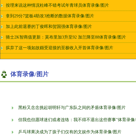
按理来说这种情况杜峰不错考试年青球员体育录像/图片
拿到29分7篮板4助攻3抢断的数据体育录像/图片
加上此前退赛的丁俊晖和贺国强体育录像/图片
骑士2K智商值更新：莫布里加3升至92 加兰降至88体育录像/图片
摈弃了这一项如故颇受迎接的至极收入开首体育录像/图片
体育录像/图片
你的位置：
沙巴体育网-世界买球站-世界杯足球网-五联赛买球网-中欧买
球网-JOB让球网-eb007体育买球-博狗球盘-中欧体育网
>
体育录像/图
黑粉又念念挑起胡明轩与广东队之间的矛盾体育录像/图片
2026-05
片
>
乒乓球果决成为了孩子们仅有的文娱作为体育录像/图片
2026-05