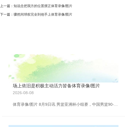
上一篇：
知说念把我方的位置摆正体育录像/图片
下一篇：
骤然间球权完全到他手上体育录像/图片
场上依旧是积极主动活力皆备体育录像/图片
2026-08-08
体育录像/图片 8月9日讯 男篮亚洲杯小组赛，中国男篮90-68大捷约旦男篮。 本场比赛，中国男篮球员王俊杰发挥可以体育录像/图片，场上依旧是积极主动活力皆备，首发出战20分25秒，投篮8中4，三分球4中1，罚球2中2，拿到11分3篮板2助攻1抢断的数据。