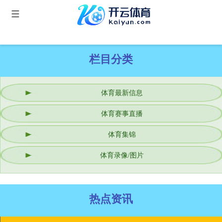
栏目分类
体育最新信息
体育赛事直播
体育集锦
体育录像/图片
热点资讯