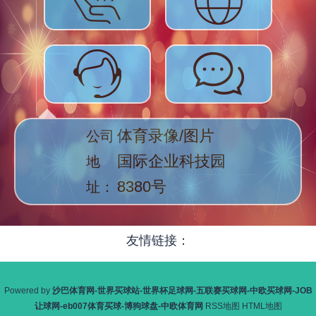
体育录像/图片
公司
国际企业科技园
地
8380号
址：
友情链接：
Powered by
沙巴体育网-世界买球站-世界杯足球网-五联赛买球网-中欧买球网-JOB
让球网-eb007体育买球-博狗球盘-中欧体育网
RSS地图
HTML地图