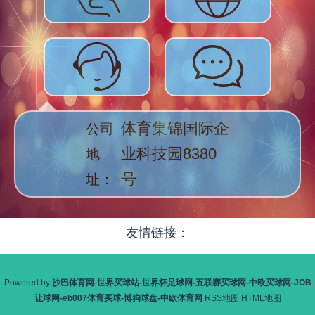
体育集锦国际企
公司
业科技园8380
地
号
址：
友情链接：
Powered by
沙巴体育网-世界买球站-世界杯足球网-五联赛买球网-中欧买球网-JOB
让球网-eb007体育买球-博狗球盘-中欧体育网
RSS地图
HTML地图