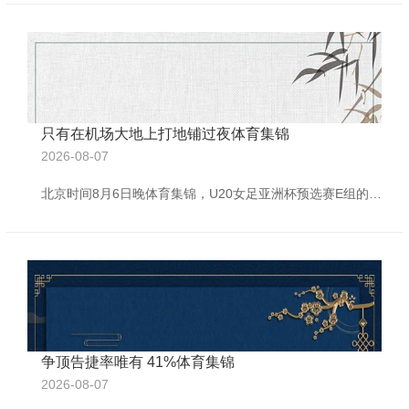
只有在机场大地上打地铺过夜体育集锦
2026-08-07
北京时间8月6日晚体育集锦，U20女足亚洲杯预选赛E组的比赛将在中国银川拉开帷幕，中国U20女足将于19点35分迎战叙利亚女足。令东说念主爱重的是，有网友在酬酢媒体上共享了我方在机场偶遇叙利亚女足球员的场景，展现了她们终止的一面。这支前来进入亚洲预选赛的队列，居然在首场比赛前两天才抵达北京。 由于她们在5号早上才调乘飞机前去比赛的举办地银川，因此4日晚到达机场的叙利亚女足球员们无处可去，只有在机场大地上打地铺过夜。看到这一景色，很多中国网友纷纷暗示：“真的很退却易，主理方应该给她们安排一个包间
争顶告捷率唯有 41%体育集锦
2026-08-07